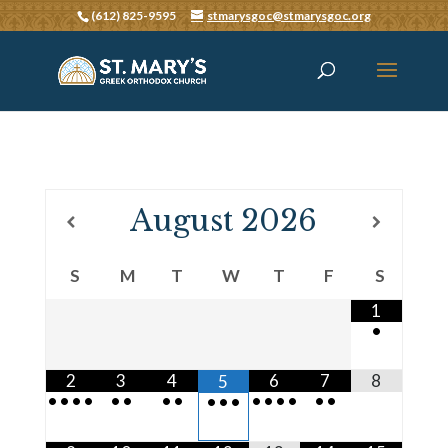
(612) 825-9595
stmarysgoc@stmarysgoc.org
August
2026
S
M
T
W
T
F
S
1
•
2
3
4
6
7
8
5
•
•
•
•
•
•
•
•
•
•
•
•
•
•
•
•
•